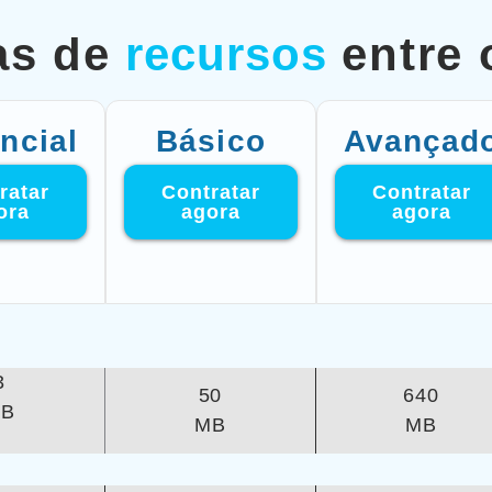
as de
recursos
entre
ncial
Básico
Avançad
ratar
Contratar
Contratar
ora
agora
agora
3
50
640
B
MB
MB