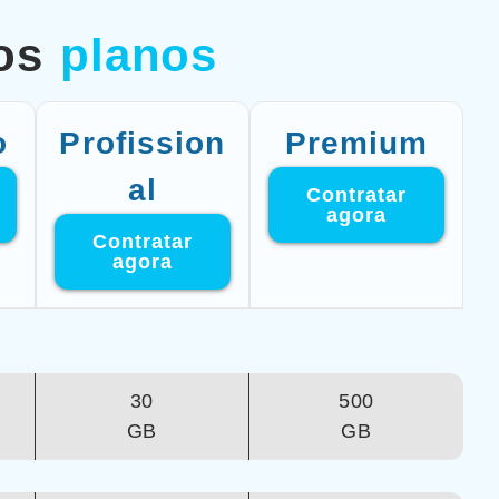
 os
planos
o
Profission
Premium
al
Contratar
agora
Contratar
agora
30
500
GB
GB