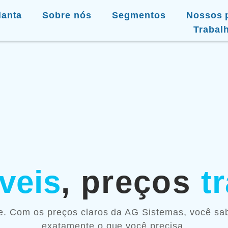
lanta
Sobre nós
Segmentos
Nossos 
Trabal
íveis
, preços
t
de. Com os preços claros da AG Sistemas, você s
exatamente o que você precisa.