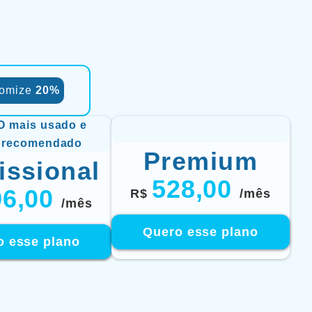
omize
20%
O mais usado e
recomendado
Premium
issional
528,00
96,00
R$
/mês
/mês
Quero esse plano
o esse plano