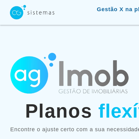
Ir
Gestão X na p
para
o
conteúdo
Planos
flex
Encontre o ajuste certo com a sua necessida