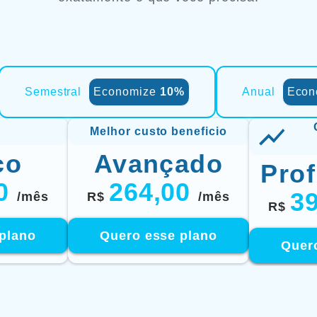
Semestral
Economize
10%
Anual
Econ
Melhor custo beneficio
co
Avançado
Prof
00
264,00
3
/mês
R$
/mês
R$
plano
Quero esse plano
Quer