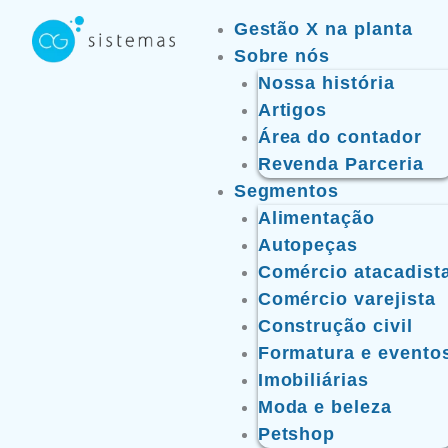
Ir
Gestão X na planta
para
Sobre nós
o
Nossa história
conteúdo
Artigos
Área do contador
Revenda Parceria
Segmentos
Alimentação
Autopeças
Comércio atacadist
Comércio varejista
Construção civil
Formatura e evento
Imobiliárias
Moda e beleza
Petshop