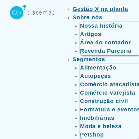
Ir
Gestão X na planta
para
Sobre nós
o
Nossa história
conteúdo
Artigos
Área do contador
Revenda Parceria
Segmentos
Alimentação
Autopeças
Comércio atacadist
Comércio varejista
Construção civil
Formatura e evento
Imobiliárias
Moda e beleza
Petshop