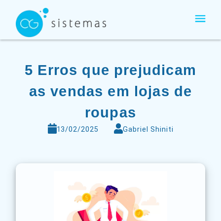
Ir
para
o
conteúdo
5 Erros que prejudicam
as vendas em lojas de
roupas
13/02/2025
Gabriel Shiniti