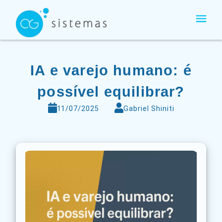
Ir
para
o
conteúdo
IA e varejo humano: é
possível equilibrar?
11/07/2025
Gabriel Shiniti