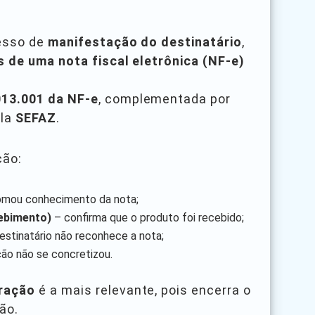
cesso de
manifestação do destinatário
,
s de uma nota fiscal eletrônica (NF-e)
013.001 da NF-e
, complementada por
ela
SEFAZ
.
ção:
tomou conhecimento da nota;
ebimento)
– confirma que o produto foi recebido;
estinatário não reconhece a nota;
ão não se concretizou.
ração
é a mais relevante, pois encerra o
ão.