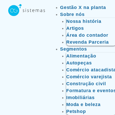
Ir
Gestão X na planta
para
Sobre nós
o
Nossa história
conteúdo
Artigos
Área do contador
Revenda Parceria
Segmentos
Alimentação
Autopeças
Comércio atacadist
Comércio varejista
Construção civil
Formatura e evento
Imobiliárias
Moda e beleza
Petshop