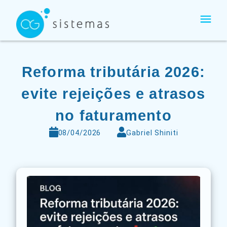
Ir
para
o
conteúdo
Reforma tributária 2026:
evite rejeições e atrasos
no faturamento
08/04/2026
Gabriel Shiniti