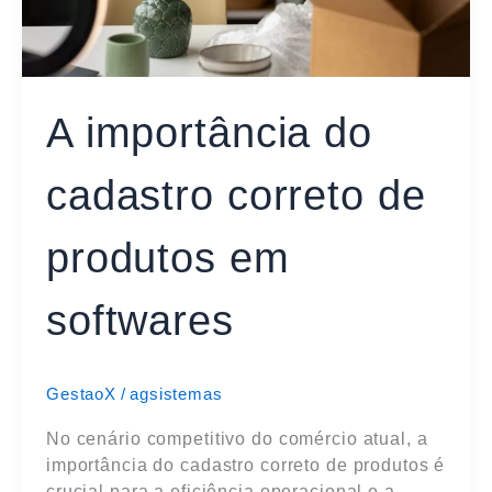
softwares
A importância do
cadastro correto de
produtos em
softwares
GestaoX
/
agsistemas
No cenário competitivo do comércio atual, a
importância do cadastro correto de produtos é
crucial para a eficiência operacional e a