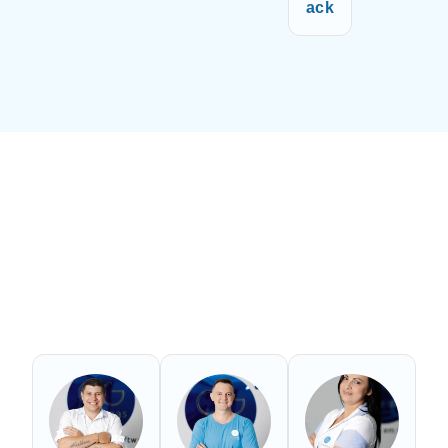
ack
O que nossos
colaboradores
falam de nós