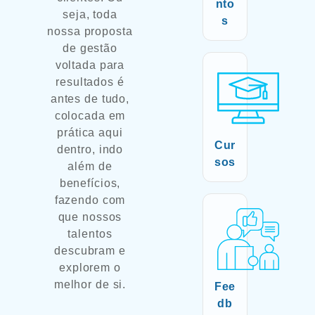
nto
seja, toda
s
nossa proposta
de gestão
voltada para
resultados é
antes de tudo,
colocada em
prática aqui
Cur
dentro, indo
sos
além de
benefícios,
fazendo com
que nossos
talentos
descubram e
explorem o
melhor de si.
Fee
db