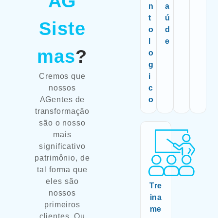
AG
n
a
t
ú
Siste
o
d
l
e
mas
?
o
g
Cremos que
i
nossos
c
AGentes de
o
transformação
são o nosso
mais
significativo
patrimônio, de
tal forma que
eles são
Tre
nossos
ina
primeiros
me
clientes. Ou