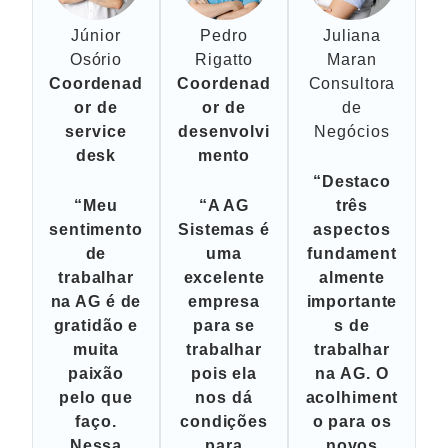
Júnior
Pedro
Juliana
Osório
Rigatto
Maran
Coordenad
Coordenad
Consultora
or de
or de
de
service
desenvolvi
Negócios
desk
mento
“Destaco
“Meu
“A AG
três
sentimento
Sistemas é
aspectos
de
uma
fundament
trabalhar
excelente
almente
na AG é de
empresa
importante
gratidão e
para se
s de
muita
trabalhar
trabalhar
paixão
pois ela
na AG. O
pelo que
nos dá
acolhiment
faço.
condições
o para os
Nessa
para
novos